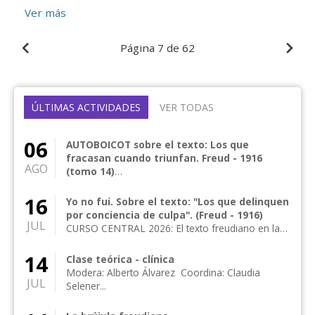
Comentador: Lic. Pedro Boari. Actividad online por
Ver más
zoom
Página
7 de 62
ÚLTIMAS ACTIVIDADES
VER TODAS
06
AUTOBOICOT sobre el texto: Los que
fracasan cuando triunfan. Freud - 1916
AGO
(tomo 14)
CURSO CENTRAL 2026: El texto freudiano en la
clínica actual Curso central anual de frecuencia
16
Yo no fui. Sobre el texto: "Los que delinquen
me...
por conciencia de culpa". (Freud - 1916)
JUL
CURSO CENTRAL 2026: El texto freudiano en la
clínica actual Curso central anual de frecuencia
me...
14
Clase teórica - clínica
Modera: Alberto Álvarez Coordina: Claudia
JUL
Selener...