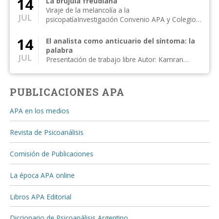
14
La brújula freudiana
Viraje de la melancolía a la
JUL
psicopatíaInvestigación Convenio APA y Colegio
de Psicólogos, Distr...
14
El analista como anticuario del síntoma: la
palabra
JUL
Presentación de trabajo libre Autor: Kamran
Alipanahi Comentan: Susan Rogers, Moisés
Kijak...
PUBLICACIONES APA
APA en los medios
Revista de Psicoanálisis
Comisión de Publicaciones
La época APA online
Libros APA Editorial
Diccionario de Psicoanálisis Argentino