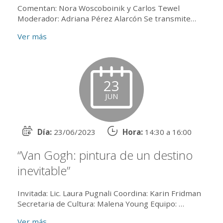
Comentan: Nora Woscoboinik y Carlos Tewel
Moderador: Adriana Pérez Alarcón Se transmite
por zoom ID de reunión: 830 3286 2539 Clave de
Ver más
acceso...
23
JUN
Día:
23/06/2023
Hora:
14:30 a 16:00
“Van Gogh: pintura de un destino
inevitable”
Invitada: Lic. Laura Pugnali Coordina: Karin Fridman
Secretaria de Cultura: Malena Young Equipo:
Anastasia Beunza, Liz Coronel, Patricia Kat...
Ver más