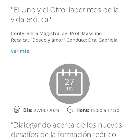
"El Uno y el Otro: laberintos de la
vida erótica"
Conferencia Magistral del Prof. Massimo
Recalcati"Deseo y amor" Conduce: Dra. Gabriela
Goldstein Introducción: Dr. Alejandro Trapani En
Ver más
diálogo...
27
JUN
Día:
27/06/2023
Hora:
13:00 a 14:30
“Dialogando acerca de los nuevos
desafíos de la formación teórico-