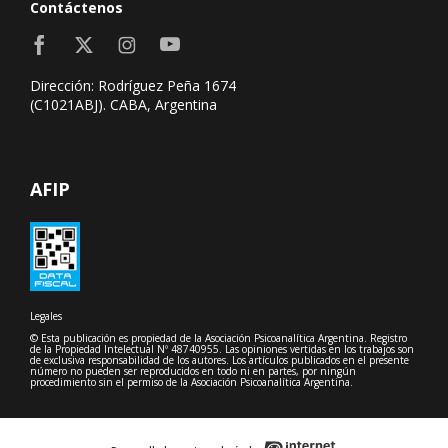
Contáctenos
Dirección: Rodríguez Peña 1674
(C1021ABJ). CABA, Argentina
AFIP
Legales
© Esta publicación es propiedad de la Asociación Psicoanalítica Argentina. Registro
de la Propiedad Intelectual Nº 48740955. Las opiniones vertidas en los trabajos son
de exclusiva responsabilidad de los autores. Los artículos publicados en el presente
número no pueden ser reproducidos en todo ni en partes, por ningún
procedimiento sin el permiso de la Asociación Psicoanalítica Argentina.