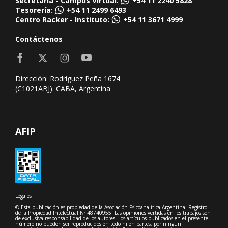
Secretaría - Campus Virtual:
+54 11 2240 5828
Tesorería:
+54 11 2499 6493
Centro Racker - Instituto:
+54 11 3671 4999
Contáctenos
Dirección: Rodríguez Peña 1674
(C1021ABJ). CABA, Argentina
AFIP
Legales
© Esta publicación es propiedad de la Asociación Psicoanalítica Argentina. Registro
de la Propiedad Intelectual Nº 48740955. Las opiniones vertidas en los trabajos son
de exclusiva responsabilidad de los autores. Los artículos publicados en el presente
número no pueden ser reproducidos en todo ni en partes, por ningún