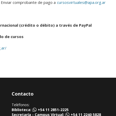
 Enviar comprobante de pago a
cursosvirtuales@apa.org.ar
rnacional (crédito o débito) a través de PayPal
do de cursos
.ar/
Contacto
Teléfonos:
Biblioteca:
+54 11 2851-2225
Secretaría - Campus Virtual:
+54 11 2240 5828