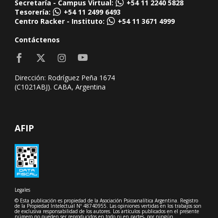
Secretaría - Campus Virtual:
+54 11 2240 5828
Tesorería:
+54 11 2499 6493
Centro Racker - Instituto:
+54 11 3671 4999
Contáctenos
Dirección: Rodríguez Peña 1674
(C1021ABJ). CABA, Argentina
AFIP
Legales
© Esta publicación es propiedad de la Asociación Psicoanalítica Argentina. Registro
de la Propiedad Intelectual Nº 48740955. Las opiniones vertidas en los trabajos son
de exclusiva responsabilidad de los autores. Los artículos publicados en el presente
número no pueden ser reproducidos en todo ni en partes, por ningún