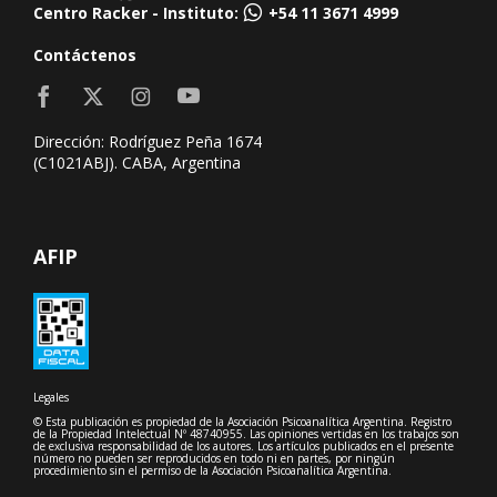
Centro Racker - Instituto:
+54 11 3671 4999
Contáctenos
Dirección: Rodríguez Peña 1674
(C1021ABJ). CABA, Argentina
AFIP
Legales
© Esta publicación es propiedad de la Asociación Psicoanalítica Argentina. Registro
de la Propiedad Intelectual Nº 48740955. Las opiniones vertidas en los trabajos son
de exclusiva responsabilidad de los autores. Los artículos publicados en el presente
número no pueden ser reproducidos en todo ni en partes, por ningún
procedimiento sin el permiso de la Asociación Psicoanalítica Argentina.