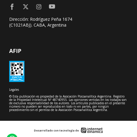
Dirección: Rodríguez Peña 1674
(C1021ABJ). CABA, Argentina
AFIP
Legales
© Esta publicación es propiedad de la Asociación Psicoanalítica Argentina. Registro
de la Propiedad Intelectual Nº 48740955. Las opiniones vertidas en los trabajos son
de exclusiva responsabilidad de los autores. Los artículos publicados en el presente
número no pueden ser reproducidos en todo ni en partes, por ningún
procedimiento sin el permiso de la Asociación Psicoanalítica Argentina.