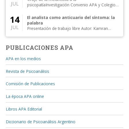
JUL
psicopatíaInvestigación Convenio APA y Colegio
de Psicólogos, Distr...
14
El analista como anticuario del síntoma: la
palabra
JUL
Presentación de trabajo libre Autor: Kamran
Alipanahi Comentan: Susan Rogers, Moisés
Kijak...
PUBLICACIONES APA
APA en los medios
Revista de Psicoanálisis
Comisión de Publicaciones
La época APA online
Libros APA Editorial
Diccionario de Psicoanálisis Argentino