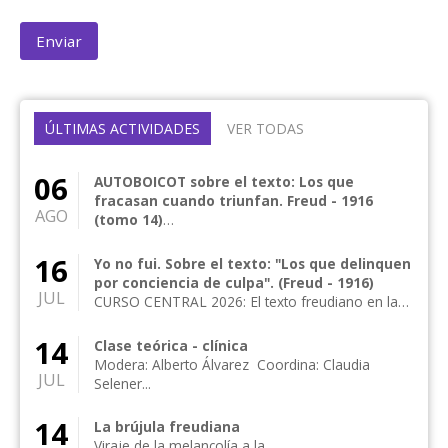
ÚLTIMAS ACTIVIDADES
VER TODAS
06
AUTOBOICOT sobre el texto: Los que
fracasan cuando triunfan. Freud - 1916
AGO
(tomo 14)
CURSO CENTRAL 2026: El texto freudiano en la
clínica actual Curso central anual de frecuencia
16
Yo no fui. Sobre el texto: "Los que delinquen
me...
por conciencia de culpa". (Freud - 1916)
JUL
CURSO CENTRAL 2026: El texto freudiano en la
clínica actual Curso central anual de frecuencia
me...
14
Clase teórica - clínica
Modera: Alberto Álvarez Coordina: Claudia
JUL
Selener...
14
La brújula freudiana
Viraje de la melancolía a la