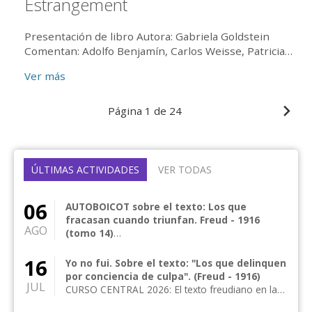
Estrangement
Presentación de libro Autora: Gabriela Goldstein
Comentan: Adolfo Benjamín, Carlos Weisse, Patricia
Latosinski, Abel Fainstein comentador por IPA
Ver más
Conduce...
Página
1 de 24
ÚLTIMAS ACTIVIDADES
VER TODAS
06
AUTOBOICOT sobre el texto: Los que
fracasan cuando triunfan. Freud - 1916
AGO
(tomo 14)
CURSO CENTRAL 2026: El texto freudiano en la
clínica actual Curso central anual de frecuencia
16
Yo no fui. Sobre el texto: "Los que delinquen
me...
por conciencia de culpa". (Freud - 1916)
JUL
CURSO CENTRAL 2026: El texto freudiano en la
clínica actual Curso central anual de frecuencia