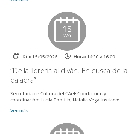
Actividad p...
15
MAY
Día:
15/05/2026
Hora:
14:30 a 16:00
“De la llorería al diván. En busca de la
palabra”
Secretaría de Cultura del CAeF Conducción y
coordinación: Lucila Pontillo, Natalia Vega Invitado:
Martín Sivak Modalidad: (presencial - online).
Ver más
Presencial:&...