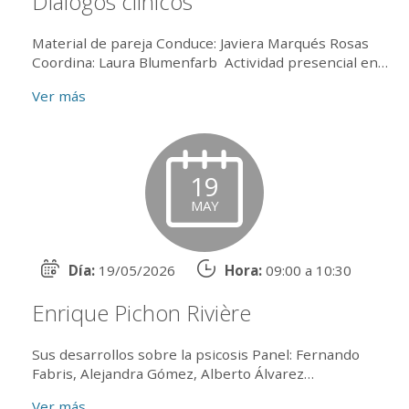
Diálogos clínicos
Material de pareja Conduce: Javiera Marqués Rosas
Coordina: Laura Blumenfarb Actividad presencial en
el salón 203 y online por zoom. Exclusiva par...
Ver más
19
MAY
Día:
19/05/2026
Hora:
09:00 a 10:30
Enrique Pichon Rivière
Sus desarrollos sobre la psicosis Panel: Fernando
Fabris, Alejandra Gómez, Alberto Álvarez
Conduce: Norma Cavalieri Coordina: Liliana Solari
Ver más