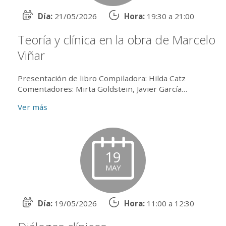
Día:
21/05/2026
Hora:
19:30 a 21:00
Teoría y clínica en la obra de Marcelo
Viñar
Presentación de libro Compiladora: Hilda Catz
Comentadores: Mirta Goldstein, Javier García
Castiñeiras (APU) Conduce: Alicia Lagarrigue
Ver más
Coordina...
19
MAY
Día:
19/05/2026
Hora:
11:00 a 12:30