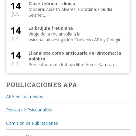
me...
14
Clase teórica - clínica
Modera: Alberto Álvarez Coordina: Claudia
JUL
Selener...
14
La brújula freudiana
Viraje de la melancolía a la
JUL
psicopatíaInvestigación Convenio APA y Colegio
de Psicólogos, Distr...
14
El analista como anticuario del síntoma: la
palabra
JUL
Presentación de trabajo libre Autor: Kamran
Alipanahi Comentan: Susan Rogers, Moisés
Kijak...
PUBLICACIONES APA
APA en los medios
Revista de Psicoanálisis
Comisión de Publicaciones