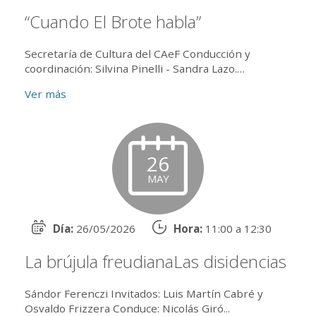
“Cuando El Brote habla”
Secretaría de Cultura del CAeF Conducción y
coordinación: Silvina Pinelli - Sandra Lazo.
Invitados: Emiliano Dionisi y Roberto Peloni.
Ver más
Modalidad: (onlin...
26
MAY
Día:
26/05/2026
Hora:
11:00 a 12:30
La brújula freudianaLas disidencias
Sándor Ferenczi Invitados: Luis Martín Cabré y
Osvaldo Frizzera Conduce: Nicolás Giró...