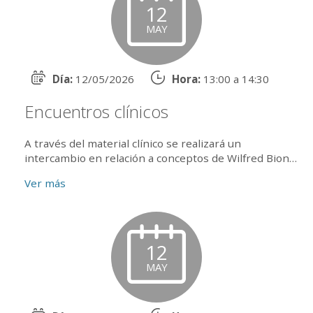
12
MAY
Día:
12/05/2026
Hora:
13:00 a 14:30
Encuentros clínicos
A través del material clínico se realizará un
intercambio en relación a conceptos de Wilfred Bion
Presenta: Susana Boz Conduce: Máximo Kogan
Ver más
Coordi...
12
MAY