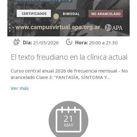
Día:
21/05/2026
Hora:
20:00 a 21:30
El texto freudiano en la clínica actual
Curso central anual 2026 de frecuencia mensual - No
arancelado Clase 3: "FANTASÍA, SÍNTOMA Y
SEXUALIDAD" Las fantasías histéricas y su relación
Ver más
con la bisexu...
21
MAY