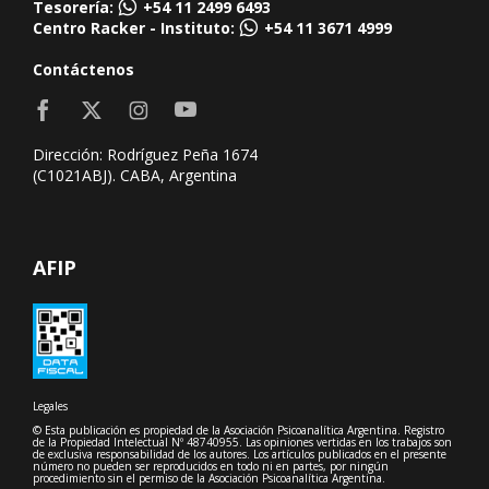
Tesorería:
+54 11 2499 6493
Centro Racker - Instituto:
+54 11 3671 4999
Contáctenos
Dirección: Rodríguez Peña 1674
(C1021ABJ). CABA, Argentina
AFIP
Legales
© Esta publicación es propiedad de la Asociación Psicoanalítica Argentina. Registro
de la Propiedad Intelectual Nº 48740955. Las opiniones vertidas en los trabajos son
de exclusiva responsabilidad de los autores. Los artículos publicados en el presente
número no pueden ser reproducidos en todo ni en partes, por ningún
procedimiento sin el permiso de la Asociación Psicoanalítica Argentina.