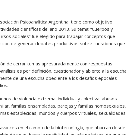
sociación Psicoanalítica Argentina, tiene como objetivo
tividades científicas del año 2013. Su tema: “Cuerpos y
rsos sociales” fue elegido para trabajar conceptos que
 intención de generar debates productivos sobre cuestiones que
tación de cerrar temas apresuradamente con respuestas
análisis es por definición, cuestionador y abierto a la escucha
almente de una escucha obediente a los desafíos epocales
íos.
os de violencia extrema, individual y colectiva, abusos
miliar, familias ensambladas, parejas y familias homosexuales,
mas establecidas, mundos y cuerpos virtuales, sexualidades
avances en el campo de la biotecnología, que abarcan desde
ambio de sexo, hasta la posibilidad, quizás no lejana, de que se