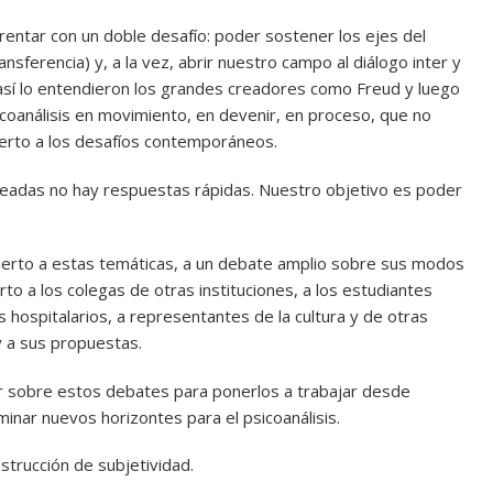
ntar con un doble desafío: poder sostener los ejes del
transferencia) y, a la vez, abrir nuestro campo al diálogo inter y
 y así lo entendieron los grandes creadores como Freud y luego
icoanálisis en movimiento, en devenir, en proceso, que no
erto a los desafíos contemporáneos.
teadas no hay respuestas rápidas. Nuestro objetivo es poder
ierto a estas temáticas, a un debate amplio sobre sus modos
rto a los colegas de otras instituciones, a los estudiantes
s hospitalarios, a representantes de la cultura y de otras
 y a sus propuestas.
 sobre estos debates para ponerlos a trabajar desde
minar nuevos horizontes para el psicoanálisis.
nstrucción de subjetividad.