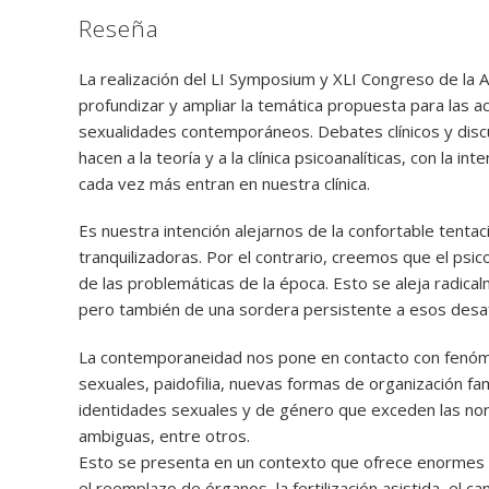
Reseña
La realización del LI Symposium y XLI Congreso de la A
profundizar y ampliar la temática propuesta para las ac
sexualidades contemporáneos. Debates clínicos y discu
hacen a la teoría y a la clínica psicoanalíticas, con la
cada vez más entran en nuestra clínica.
Es nuestra intención alejarnos de la confortable ten
tranquilizadoras. Por el contrario, creemos que el psico
de las problemáticas de la época. Esto se aleja radic
pero también de una sordera persistente a esos desaf
La contemporaneidad nos pone en contacto con fenómen
sexuales, paidofilia, nuevas formas de organización fa
identidades sexuales y de género que exceden las nor
ambiguas, entre otros.
Esto se presenta en un contexto que ofrece enormes 
el reemplazo de órganos, la fertilización asistida, el c