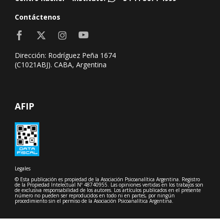
Contáctenos
Dirección: Rodríguez Peña 1674
(C1021ABJ). CABA, Argentina
AFIP
Legales
© Esta publicación es propiedad de la Asociación Psicoanalítica Argentina. Registro
de la Propiedad Intelectual Nº 48740955. Las opiniones vertidas en los trabajos son
de exclusiva responsabilidad de los autores. Los artículos publicados en el presente
número no pueden ser reproducidos en todo ni en partes, por ningún
procedimiento sin el permiso de la Asociación Psicoanalítica Argentina.