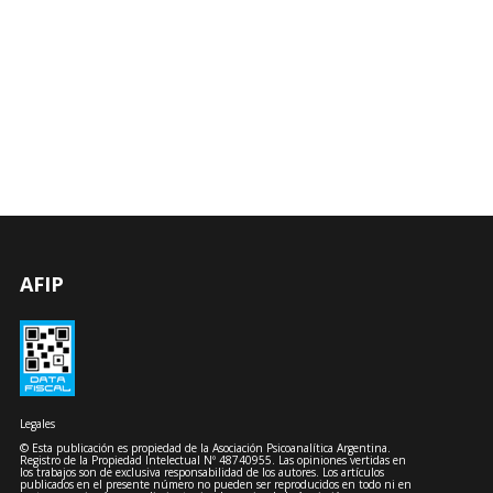
AFIP
Legales
© Esta publicación es propiedad de la Asociación Psicoanalítica Argentina.
Registro de la Propiedad Intelectual Nº 48740955. Las opiniones vertidas en
los trabajos son de exclusiva responsabilidad de los autores. Los artículos
publicados en el presente número no pueden ser reproducidos en todo ni en