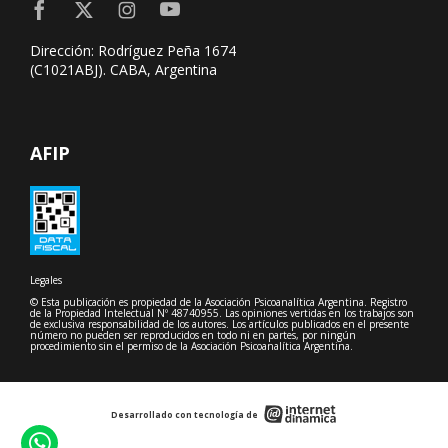
Dirección: Rodríguez Peña 1674
(C1021ABJ). CABA, Argentina
AFIP
Legales
© Esta publicación es propiedad de la Asociación Psicoanalítica Argentina. Registro
de la Propiedad Intelectual Nº 48740955. Las opiniones vertidas en los trabajos son
de exclusiva responsabilidad de los autores. Los artículos publicados en el presente
número no pueden ser reproducidos en todo ni en partes, por ningún
procedimiento sin el permiso de la Asociación Psicoanalítica Argentina.