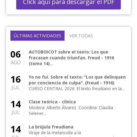
Click aquí para descargar el PDF
ÚLTIMAS ACTIVIDADES
VER TODAS
06
AUTOBOICOT sobre el texto: Los que
fracasan cuando triunfan. Freud - 1916
AGO
(tomo 14)
CURSO CENTRAL 2026: El texto freudiano en la
clínica actual Curso central anual de frecuencia
16
Yo no fui. Sobre el texto: "Los que delinquen
me...
por conciencia de culpa". (Freud - 1916)
JUL
CURSO CENTRAL 2026: El texto freudiano en la
clínica actual Curso central anual de frecuencia
me...
14
Clase teórica - clínica
Modera: Alberto Álvarez Coordina: Claudia
JUL
Selener...
14
La brújula freudiana
Viraje de la melancolía a la