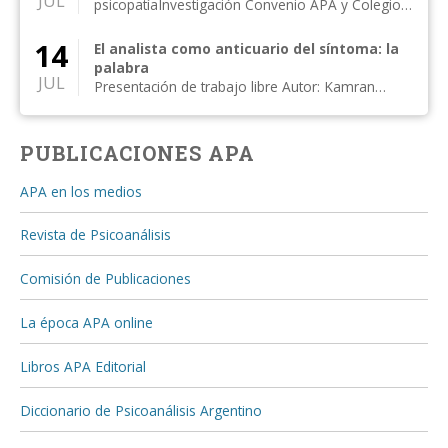
JUL
psicopatíaInvestigación Convenio APA y Colegio
de Psicólogos, Distr...
14
El analista como anticuario del síntoma: la
palabra
JUL
Presentación de trabajo libre Autor: Kamran
Alipanahi Comentan: Susan Rogers, Moisés
Kijak...
PUBLICACIONES APA
APA en los medios
Revista de Psicoanálisis
Comisión de Publicaciones
La época APA online
Libros APA Editorial
Diccionario de Psicoanálisis Argentino