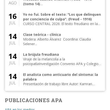
AGO
(tomo 14)
CURSO CENTRAL 2026: El texto freudiano en la
clínica actual Curso central anual de frecuencia
16
Yo no fui. Sobre el texto: "Los que delinquen
me...
por conciencia de culpa". (Freud - 1916)
JUL
CURSO CENTRAL 2026: El texto freudiano en la
clínica actual Curso central anual de frecuencia
me...
14
Clase teórica - clínica
Modera: Alberto Álvarez Coordina: Claudia
JUL
Selener...
14
La brújula freudiana
Viraje de la melancolía a la
JUL
psicopatíaInvestigación Convenio APA y Colegio
de Psicólogos, Distr...
14
El analista como anticuario del síntoma: la
palabra
JUL
Presentación de trabajo libre Autor: Kamran
Alipanahi Comentan: Susan Rogers, Moisés
Kijak...
PUBLICACIONES APA
APA en los medios