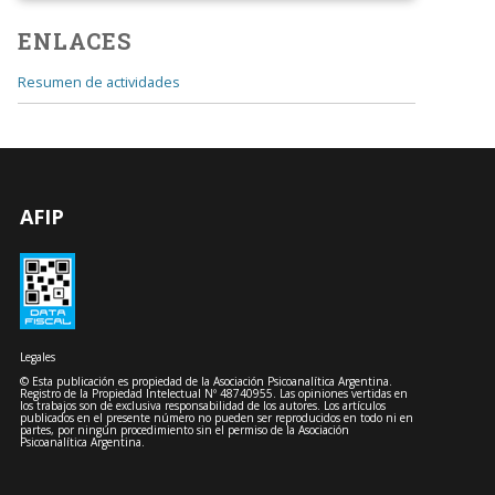
ENLACES
Resumen de actividades
AFIP
Legales
© Esta publicación es propiedad de la Asociación Psicoanalítica Argentina.
Registro de la Propiedad Intelectual Nº 48740955. Las opiniones vertidas en
los trabajos son de exclusiva responsabilidad de los autores. Los artículos
publicados en el presente número no pueden ser reproducidos en todo ni en
partes, por ningún procedimiento sin el permiso de la Asociación
Psicoanalítica Argentina.