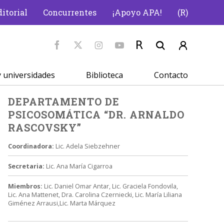
itorial
Concurrentes
¡Apoyo APA!
(R)
 universidades
Biblioteca
Contacto
DEPARTAMENTO DE
PSICOSOMÁTICA “DR. ARNALDO
RASCOVSKY”
Coordinadora:
Lic. Adela Siebzehner
Secretaria:
Lic. Ana María Cigarroa
Miembros:
Lic. Daniel Omar Antar, Lic. Graciela Fondovila,
Lic. Ana Mattenet, Dra. Carolina Czerniecki, Lic. María Liliana
Giménez Arrausi,Lic. Marta Márquez