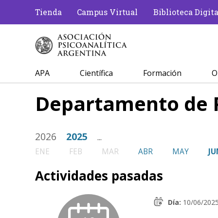
Tienda
Campus Virtual
Biblioteca Digita
APA
Científica
Formación
O
Departamento de 
2026
2025
...
ENE
FEB
MAR
ABR
MAY
JU
Actividades pasadas
Día:
10/06/202