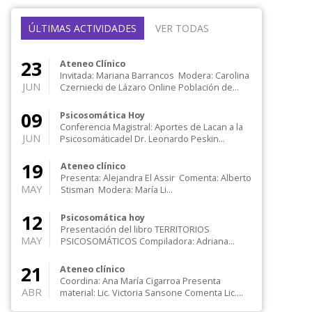
ÚLTIMAS ACTIVIDADES
VER TODAS
23
Ateneo Clínico
Invitada: Mariana Barrancos Modera: Carolina
JUN
Czerniecki de Lázaro Online Población de...
09
Psicosomática Hoy
Conferencia Magistral: Aportes de Lacan a la
JUN
Psicosomáticadel Dr. Leonardo Peskin
Modera: Mart...
19
Ateneo clínico
Presenta: Alejandra El Assir Comenta: Alberto
MAY
Stisman Modera: María Li...
12
Psicosomática hoy
Presentación del libro TERRITORIOS
MAY
PSICOSOMÁTICOS Compiladora: Adriana
Meluk Orozco Presenta:...
21
Ateneo clínico
Coordina: Ana María Cigarroa Presenta
ABR
material: Lic. Victoria Sansone Comenta Lic.
Isabel Ec...