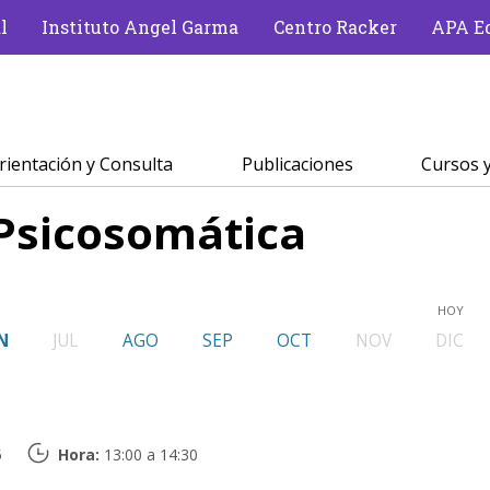
l
Instituto Angel Garma
Centro Racker
APA Ed
rientación y Consulta
Publicaciones
Cursos y
Psicosomática
HOY
N
JUL
AGO
SEP
OCT
NOV
DIC
5
Hora:
13:00 a 14:30