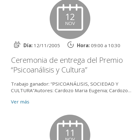
12
NOV
Día:
12/11/2005
Hora:
09:00 a 10:30
Ceremonia de entrega del Premio
“Psicoanálisis y Cultura”
Trabajo ganador: “PSICOANÁLISIS, SOCIEDAD Y
CULTURA”Autores: Cardozo Maria Eugenia; Cardozo
Zulma Valeria; Dimarco Cecilia Valeria; Esposito Maria
Ver más
Alejandra; Her...
11
NOV