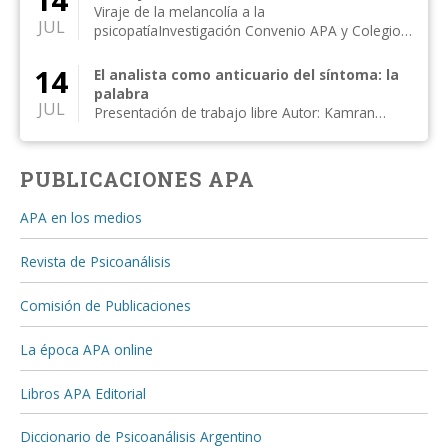
14
Viraje de la melancolía a la
JUL
psicopatíaInvestigación Convenio APA y Colegio
de Psicólogos, Distr...
14
El analista como anticuario del síntoma: la
palabra
JUL
Presentación de trabajo libre Autor: Kamran
Alipanahi Comentan: Susan Rogers, Moisés
Kijak...
PUBLICACIONES APA
APA en los medios
Revista de Psicoanálisis
Comisión de Publicaciones
La época APA online
Libros APA Editorial
Diccionario de Psicoanálisis Argentino