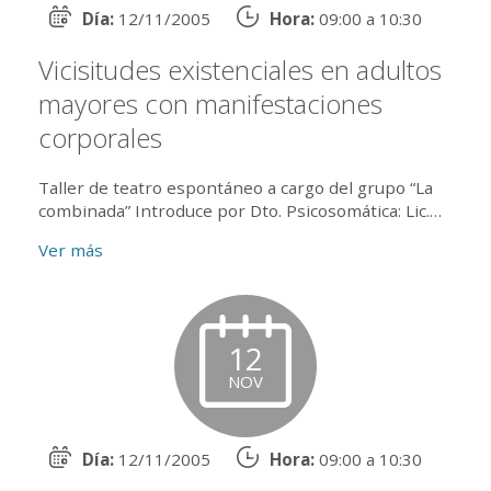
Día:
12/11/2005
Hora:
09:00 a 10:30
Vicisitudes existenciales en adultos
mayores con manifestaciones
corporales
Taller de teatro espontáneo a cargo del grupo “La
combinada” Introduce por Dto. Psicosomática: Lic.
Marta Beatriz Márquez Introductor de Material clínico
Ver más
por Dto. Adul...
12
NOV
Día:
12/11/2005
Hora:
09:00 a 10:30