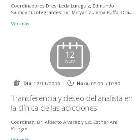
Coordinadores:Dres. Leda Luraguiz, Edmundo
Saimovici. Integrantes: Lic. Miryan Zulema Ruffo, Dra.
Stella Maris Cutain de Tebaldi, Psic. Elisa Beatriz
Ver más
Togni y Dra. Marí...
12
NOV
Día:
12/11/2005
Hora:
09:00 a 10:30
Transferencia y deseo del analista en
la clínica de las adicciones
Coordinan: Dr. Alberto Alvarez y Lic. Esther Ani
Krieger
Ver más