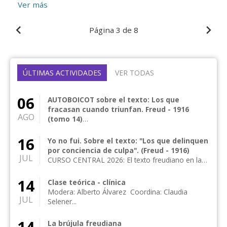
Ver más
Página
3 de 8
ÚLTIMAS ACTIVIDADES
VER TODAS
06
AUTOBOICOT sobre el texto: Los que
fracasan cuando triunfan. Freud - 1916
AGO
(tomo 14)
CURSO CENTRAL 2026: El texto freudiano en la
clínica actual Curso central anual de frecuencia
16
Yo no fui. Sobre el texto: "Los que delinquen
me...
por conciencia de culpa". (Freud - 1916)
JUL
CURSO CENTRAL 2026: El texto freudiano en la
clínica actual Curso central anual de frecuencia
me...
14
Clase teórica - clínica
Modera: Alberto Álvarez Coordina: Claudia
JUL
Selener...
La brújula freudiana