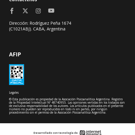
Dirección: Rodríguez Peña 1674
(C1021ABJ). CABA, Argentina
AFIP
Legales
© Esta publicación es propiedad de la Asociación Psicoanalítica Argentina. Registro
de la Propiedad Intelectual Nº 48740955. Las opiniones vertidas en los trabajos son
de exclusiva responsabilidad de los autores. Los artículos publicados en el presente
número no pueden ser reproducidos en todo ni en partes, por ningún
procedimiento sin el permiso de la Asociación Psicoanalítica Argentina.