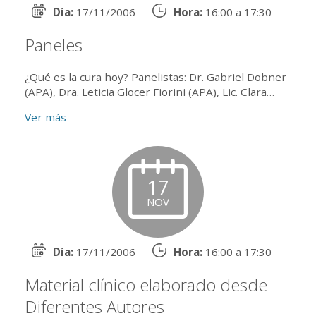
Día:
17/11/2006
Hora:
16:00 a 17:30
Paneles
¿Qué es la cura hoy? Panelistas: Dr. Gabriel Dobner
(APA), Dra. Leticia Glocer Fiorini (APA), Lic. Clara
Uriarte (Presidente de APU).Coordina: Lic. Liliana
Ver más
Denicola (A...
17
NOV
Día:
17/11/2006
Hora:
16:00 a 17:30
Material clínico elaborado desde
Diferentes Autores