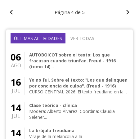
Página
4 de 5
ÚLTIMAS ACTIVIDADES
VER TODAS
06
AUTOBOICOT sobre el texto: Los que
fracasan cuando triunfan. Freud - 1916
AGO
(tomo 14)
CURSO CENTRAL 2026: El texto freudiano en la
clínica actual Curso central anual de frecuencia
16
Yo no fui. Sobre el texto: "Los que delinquen
me...
por conciencia de culpa". (Freud - 1916)
JUL
CURSO CENTRAL 2026: El texto freudiano en la
clínica actual Curso central anual de frecuencia
me...
14
Clase teórica - clínica
Modera: Alberto Álvarez Coordina: Claudia
JUL
Selener...
14
La brújula freudiana
Viraje de la melancolía a la