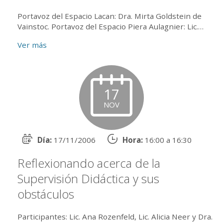
Portavoz del Espacio Lacan: Dra. Mirta Goldstein de
Vainstoc. Portavoz del Espacio Piera Aulagnier: Lic.
Graciela Faiman. Portavoz del Espacio Masotta: Dra.
Ver más
Carme...
17
NOV
Día:
17/11/2006
Hora:
16:00 a 16:30
Reflexionando acerca de la
Supervisión Didáctica y sus
obstáculos
Participantes: Lic. Ana Rozenfeld, Lic. Alicia Neer y Dra.