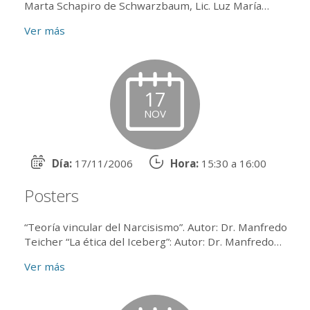
Marta Schapiro de Schwarzbaum, Lic. Luz María
Abatángelo de Stürzenbaum.Coordina: Dra. Mirta
Ver más
Noemí Cohen
17
NOV
Día:
17/11/2006
Hora:
15:30 a 16:00
Posters
“Teoría vincular del Narcisismo”. Autor: Dr. Manfredo
Teicher “La ética del Iceberg”: Autor: Dr. Manfredo
Teicher “Elementos de Nuestra Condición Humana”:
Ver más
Autor:...