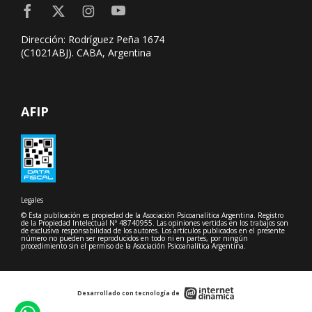
Dirección: Rodríguez Peña 1674
(C1021ABJ). CABA, Argentina
AFIP
Legales
© Esta publicación es propiedad de la Asociación Psicoanalítica Argentina. Registro
de la Propiedad Intelectual Nº 48740955. Las opiniones vertidas en los trabajos son
de exclusiva responsabilidad de los autores. Los artículos publicados en el presente
número no pueden ser reproducidos en todo ni en partes, por ningún
procedimiento sin el permiso de la Asociación Psicoanalítica Argentina.