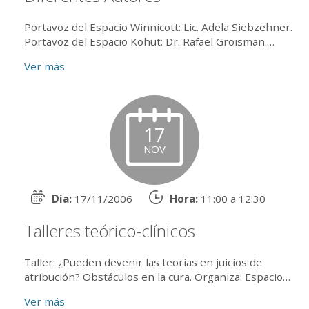
Portavoz del Espacio Winnicott: Lic. Adela Siebzehner.
Portavoz del Espacio Kohut: Dr. Rafael Groisman.
Portavoz del Espacio Fairbairn: Dr. Diego Cohen.
Ver más
Coordin...
17
NOV
Día:
17/11/2006
Hora:
11:00 a 12:30
Talleres teórico-clínicos
Taller: ¿Pueden devenir las teorías en juicios de
atribución? Obstáculos en la cura. Organiza: Espacio
Bowlby.Coordina: Dra. Elsa WolfbergPsicoanálisis y
Ver más
sociedadTalle...