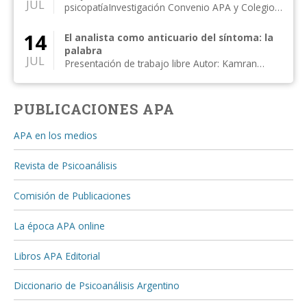
JUL
psicopatíaInvestigación Convenio APA y Colegio
de Psicólogos, Distr...
14
El analista como anticuario del síntoma: la
palabra
JUL
Presentación de trabajo libre Autor: Kamran
Alipanahi Comentan: Susan Rogers, Moisés
Kijak...
PUBLICACIONES APA
APA en los medios
Revista de Psicoanálisis
Comisión de Publicaciones
La época APA online
Libros APA Editorial
Diccionario de Psicoanálisis Argentino