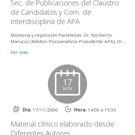
Sec. de Publicaciones del Claustro
de Candidatos y Com. de
Interdisciplina de APA
Memoria y repetición Panelistas: Dr. Norberto
Marucco (Médico Psicoanalista-Presidente APA); Dr.
Jorge Medina (Profesor de la Facultad de Medicina de
Ver más
UBA-Investigador...
17
NOV
Día:
17/11/2006
Hora:
14:00 a 15:30
Material clínico elaborado desde
Diferentes Autores