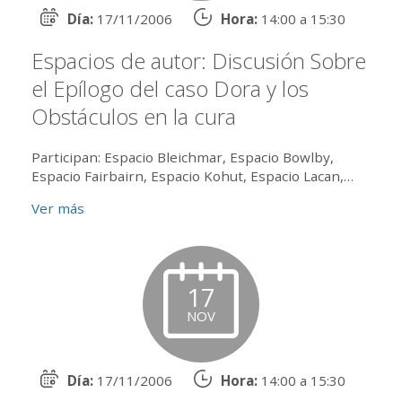
Día:
17/11/2006
Hora:
14:00 a 15:30
Espacios de autor: Discusión Sobre
el Epílogo del caso Dora y los
Obstáculos en la cura
Participan: Espacio Bleichmar, Espacio Bowlby,
Espacio Fairbairn, Espacio Kohut, Espacio Lacan,
Espacio Masotta, Espacio Piera Aulagnier, Espacio
Ver más
Pierre Marty y autor...
17
NOV
Día:
17/11/2006
Hora:
14:00 a 15:30