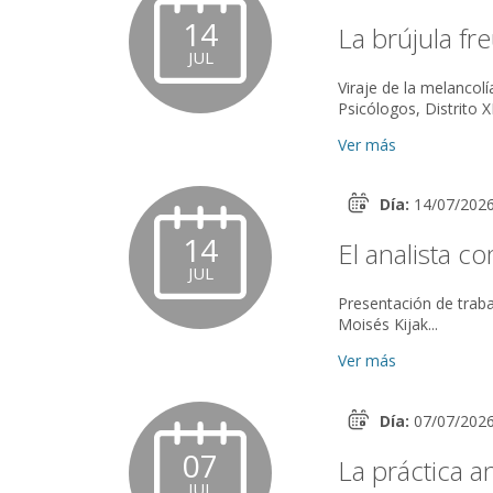
14
La brújula fr
JUL
Viraje de la melancol
Ver más
Día:
14/07/202
14
El analista c
JUL
Presentación de trabajo libre Autor: Kamran Alipanahi Co
Moisés Kijak...
Ver más
Día:
07/07/202
07
La práctica an
JUL