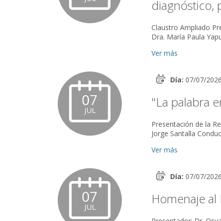
diagnóstico, 
Claustro Ampliado Presenta: Dra. Mónica Hamra Coordinan: Dra. Noemí Cohen Levis y
Dra. María Paula Yapur
Ver más
Día:
07/07/202
07
"La palabra 
JUL
Presentación de la Revista de 
Ver más
Día:
07/07/202
07
Homenaje al 
JUL
Presentador: Dr. Osvaldo Bodni Comentadores: Dr. Ed