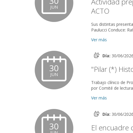
30
Actividad pre
JUN
ACTO
Sus distintas presentaciones en la
Ver más
Día:
30/06/202
30
"Pilar (*) His
JUN
Trabajo clínico de Promoción a Mie
Ver más
Día:
30/06/202
30
El encuadre 
JUN