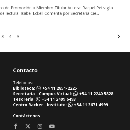
romoción a Miembro Titular Autora: Raquel Petraglia
Comenta por Comité de lectura: Isabel Eckell Comenta por Secretaría Cie...
3
4
9
Contacto
Teléfonos:
Biblioteca:
+54 11 2851-2225
Secretaría - Campus Virtual:
+54 11 2240 5828
Tesorería:
+54 11 2499 6493
Centro Racker - Instituto:
+54 11 3671 4999
Contáctenos