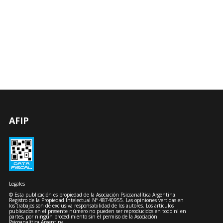
AFIP
Legales
© Esta publicación es propiedad de la Asociación Psicoanalítica Argentina.
Registro de la Propiedad Intelectual Nº 48740955. Las opiniones vertidas en
los trabajos son de exclusiva responsabilidad de los autores. Los artículos
publicados en el presente número no pueden ser reproducidos en todo ni en
partes, por ningún procedimiento sin el permiso de la Asociación
Psicoanalítica Argentina.