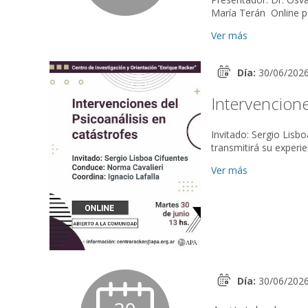
Ver más
Día:
30/06/202
Intervencione
Invitado: Sergio Lisb
transmitirá su experi
aca...
Ver más
Día:
30/06/202