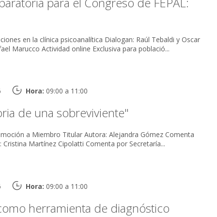
paratoria para el Congreso de FEPAL:
 clínica psicoanalítica Dialogan: Raúl Tebaldi y Oscar
Paulucci Conduce: Rafael Marucco Actividad online Exclusiva para població...
6
Hora:
09:00 a 11:00
toria de una sobreviviente"
mbro Titular Autora: Alejandra Gómez Comenta
por Comité de lectura: Cristina Martínez Cipolatti Comenta por Secretaría...
6
Hora:
09:00 a 11:00
como herramienta de diagnóstico