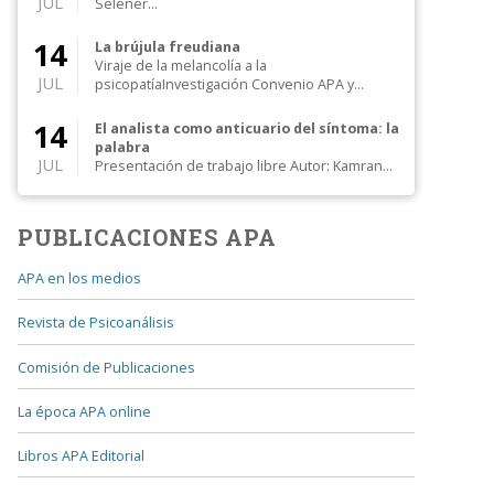
JUL
Selener...
14
La brújula freudiana
Viraje de la melancolía a la
JUL
psicopatíaInvestigación Convenio APA y
Colegio de Psicólogos, Distr...
14
El analista como anticuario del síntoma: la
palabra
JUL
Presentación de trabajo libre Autor: Kamran
Alipanahi Comentan: Susan Rogers, Moisés
Kijak...
PUBLICACIONES APA
APA en los medios
Revista de Psicoanálisis
Comisión de Publicaciones
La época APA online
Libros APA Editorial