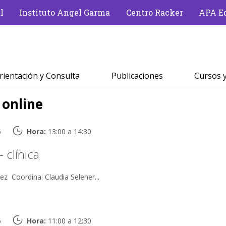
l
Instituto Angel Garma
Centro Racker
APA Ed
rientación y Consulta
Publicaciones
Cursos y
:
online
6
Hora:
13:00 a 14:30
- clínica
Modera: Alberto Álvarez Coordina: Claudia Selener...
6
Hora:
11:00 a 12:30