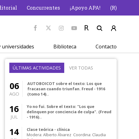
itorial
Concurrentes
¡Apoyo APA!
(R)
 universidades
Biblioteca
Contacto
ÚLTIMAS ACTIVIDADES
VER TODAS
06
AUTOBOICOT sobre el texto: Los que
fracasan cuando triunfan. Freud - 1916
AGO
(tomo 14)
CURSO CENTRAL 2026: El texto freudiano en la
clínica actual Curso central anual de
16
Yo no fui. Sobre el texto: "Los que
frecuencia me...
delinquen por conciencia de culpa". (Freud
JUL
- 1916)
CURSO CENTRAL 2026: El texto freudiano en la
clínica actual Curso central anual de
14
Clase teórica - clínica
frecuencia me...
Modera: Alberto Álvarez Coordina: Claudia