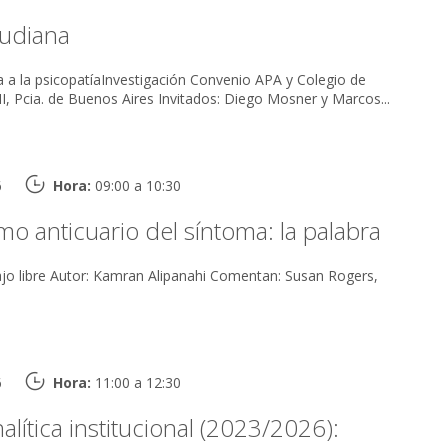
eudiana
ía a la psicopatíaInvestigación Convenio APA y Colegio de
Psicólogos, Distrito XII, Pcia. de Buenos Aires Invitados: Diego Mosner y Marcos...
6
Hora:
09:00 a 10:30
omo anticuario del síntoma: la palabra
mentan: Susan Rogers,
6
Hora:
11:00 a 12:30
alítica institucional (2023/2026):