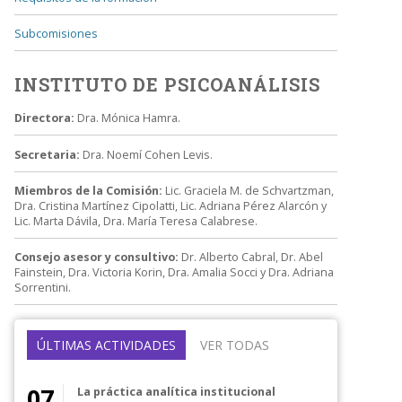
Subcomisiones
INSTITUTO DE PSICOANÁLISIS
Directora:
Dra. Mónica Hamra.
Secretaria:
Dra. Noemí Cohen Levis.
Miembros de la Comisión:
Lic. Graciela M. de Schvartzman,
Dra. Cristina Martínez Cipolatti, Lic. Adriana Pérez Alarcón y
Lic. Marta Dávila, Dra. María Teresa Calabrese.
Consejo asesor y consultivo:
Dr. Alberto Cabral, Dr. Abel
Fainstein, Dra. Victoria Korin, Dra. Amalia Socci y Dra. Adriana
Sorrentini.
ÚLTIMAS ACTIVIDADES
VER TODAS
07
La práctica analítica institucional