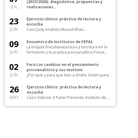
(2023/2026): diagnóstico, propuestas y
JUL
realizaciones
Claustro Ampliado Presenta: Dra. Mónica
Hamra Coordinan: Dra. Noemí Cohen Levis y
23
Ejercicio clínico: práctica de lectura y
Dra. María P...
escucha
JUN
Caso Judy Analista Masud Khan
Coordina: Mónica E. Hamra Online Abierta a la
Comunidad...
09
Encuentro de Institutos de FEPAL
La brújula FreudianaLectura y escritura en la
JUN
formación y la práctica psicoanalítica Prese...
02
Foro Los cambios en el pensamiento
psicoanalitico y sus motivos
JUN
¿Por qué y para que leer a Andre Green para
comprender la clínica actual? Ideas principales
Inv...
26
Ejercicio clínico: práctica de lectura y
escucha
MAY
Caso Sidonie. II Parte Presenta: Instituto de
Psicoanálisis Coordina: Mónica E. Hamr...