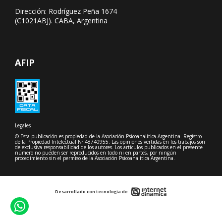
Dirección: Rodríguez Peña 1674
(C1021ABJ). CABA, Argentina
AFIP
Legales
© Esta publicación es propiedad de la Asociación Psicoanalítica Argentina. Registro
de la Propiedad Intelectual Nº 48740955. Las opiniones vertidas en los trabajos son
de exclusiva responsabilidad de los autores. Los artículos publicados en el presente
número no pueden ser reproducidos en todo ni en partes, por ningún
procedimiento sin el permiso de la Asociación Psicoanalítica Argentina.