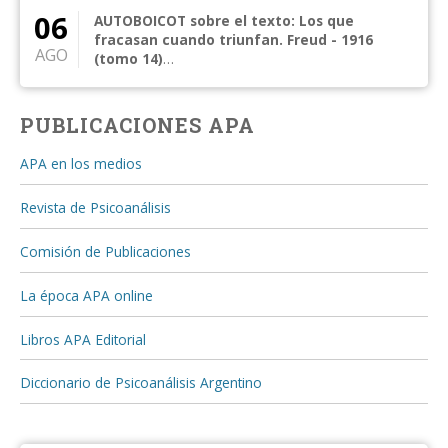
06
AUTOBOICOT sobre el texto: Los que
fracasan cuando triunfan. Freud - 1916
AGO
(tomo 14)
CURSO CENTRAL 2026: El texto freudiano en la
clínica actual Curso central anual de frecuencia
me...
PUBLICACIONES APA
APA en los medios
Revista de Psicoanálisis
Comisión de Publicaciones
La época APA online
Libros APA Editorial
Diccionario de Psicoanálisis Argentino