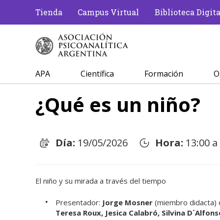
Tienda
Campus Virtual
Biblioteca Digita
APA
Científica
Formación
O
¿Qué es un niño?
Día:
19/05/2026
Hora:
13:00 a
El niño y su mirada a través del tiempo
Presentador:
Jorge Mosner
(miembro didacta)
Teresa Roux, Jesica Calabró, Silvina D´Alfons