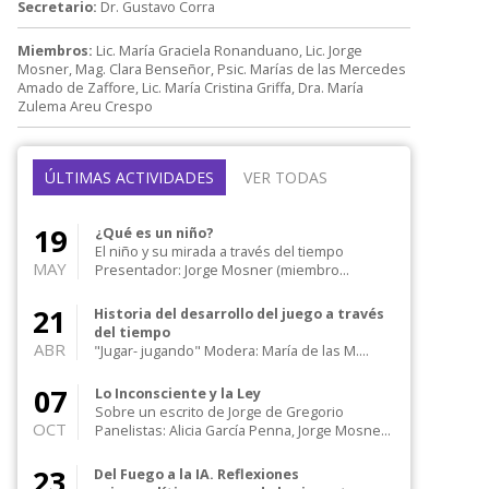
Secretario:
Dr. Gustavo Corra
Miembros:
Lic. María Graciela Ronanduano, Lic. Jorge
Mosner, Mag. Clara Benseñor, Psic. Marías de las Mercedes
Amado de Zaffore, Lic. María Cristina Griffa, Dra. María
Zulema Areu Crespo
ÚLTIMAS ACTIVIDADES
VER TODAS
19
¿Qué es un niño?
El niño y su mirada a través del tiempo
MAY
Presentador: Jorge Mosner (miembro
didacta) d...
21
Historia del desarrollo del juego a través
del tiempo
ABR
"Jugar- jugando" Modera: María de las M.
Amado de Zaffore Presenta: Clara Bense...
07
Lo Inconsciente y la Ley
Sobre un escrito de Jorge de Gregorio
OCT
Panelistas: Alicia García Penna, Jorge Mosner
Invit...
23
Del Fuego a la IA. Reflexiones