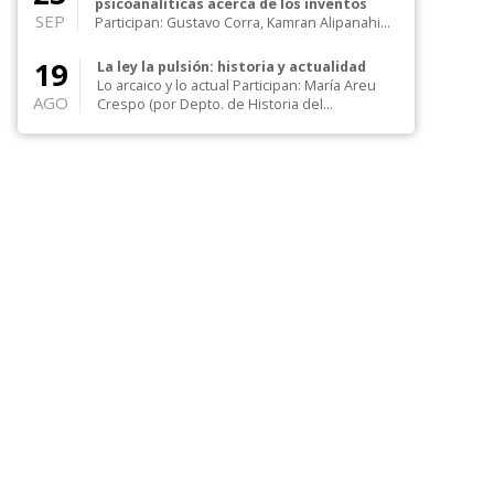
psicoanalíticas acerca de los inventos
SEP
Participan: Gustavo Corra, Kamran Alipanahi
Modera: María de las M. Amado de Zaffor...
19
La ley la pulsión: historia y actualidad
Lo arcaico y lo actual Participan: María Areu
AGO
Crespo (por Depto. de Historia del
Psicoanális...