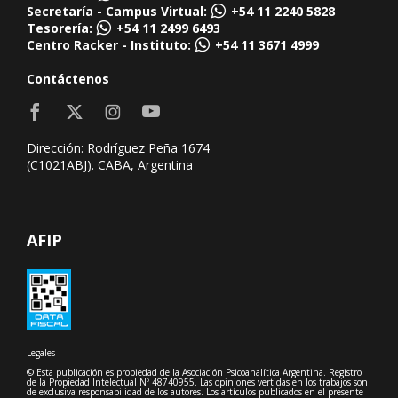
Secretaría - Campus Virtual:
+54 11 2240 5828
Tesorería:
+54 11 2499 6493
Centro Racker - Instituto:
+54 11 3671 4999
Contáctenos
Dirección: Rodríguez Peña 1674
(C1021ABJ). CABA, Argentina
AFIP
Legales
© Esta publicación es propiedad de la Asociación Psicoanalítica Argentina. Registro
de la Propiedad Intelectual Nº 48740955. Las opiniones vertidas en los trabajos son
de exclusiva responsabilidad de los autores. Los artículos publicados en el presente