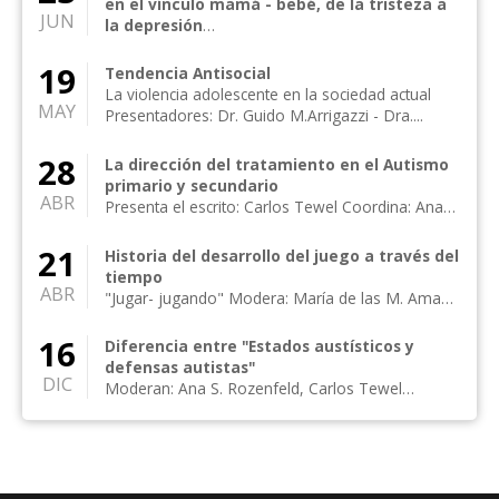
en el vínculo mamá - bebé, de la tristeza a
JUN
la depresión
Presenta: Josefina Saiz de Finzi Moderan: María
Josefina Saiz de Finzi / María Luc...
19
Tendencia Antisocial
La violencia adolescente en la sociedad actual
MAY
Presentadores: Dr. Guido M.Arrigazzi - Dra....
28
La dirección del tratamiento en el Autismo
primario y secundario
ABR
Presenta el escrito: Carlos Tewel Coordina: Ana
Rozenfeld Integran el foro: Carlos Tewe...
21
Historia del desarrollo del juego a través del
tiempo
ABR
"Jugar- jugando" Modera: María de las M. Amado
de Zaffore Presenta: Clara Bense...
16
Diferencia entre "Estados austísticos y
defensas autistas"
DIC
Moderan: Ana S. Rozenfeld, Carlos Tewel
Presencial en el salón 203 y online por zoom P...