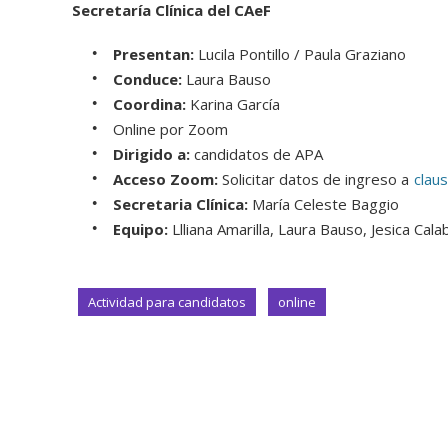
Secretaría Clínica del CAeF
Presentan:
Lucila Pontillo / Paula Graziano
Conduce:
Laura Bauso
Coordina:
Karina García
Online por Zoom
Dirigido a:
candidatos de APA
Acceso Zoom:
Solicitar datos de ingreso a
clau
Secretaria Clínica:
María Celeste Baggio
Equipo:
Llliana Amarilla, Laura Bauso, Jesica Cal
Actividad para candidatos
online