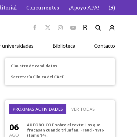
itorial
Concurrentes
¡Apoyo APA!
(R)
 universidades
Biblioteca
Contacto
Claustro de candidatos
Secretaría Clínica del CAeF
PRÓXIMAS ACTIVIDADES
VER TODAS
06
AUTOBOICOT sobre el texto: Los que
fracasan cuando triunfan. Freud - 1916
AGO
(tomo 14)