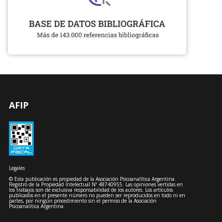
AFIP
Legales
© Esta publicación es propiedad de la Asociación Psicoanalítica Argentina.
Registro de la Propiedad Intelectual Nº 48740955. Las opiniones vertidas en
los trabajos son de exclusiva responsabilidad de los autores. Los artículos
publicados en el presente número no pueden ser reproducidos en todo ni en
partes, por ningún procedimiento sin el permiso de la Asociación
Psicoanalítica Argentina.