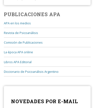
CURSO CENTRAL 2026: El texto freudiano en la
clínica actual Curso central anual de
frecuencia me...
PUBLICACIONES APA
APA en los medios
Revista de Psicoanálisis
Comisión de Publicaciones
La época APA online
Libros APA Editorial
Diccionario de Psicoanálisis Argentino
NOVEDADES POR E-MAIL