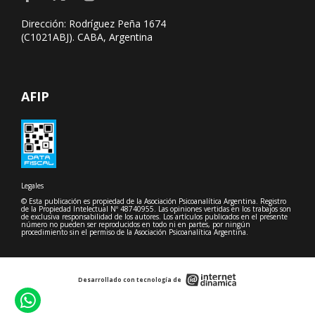
Dirección: Rodríguez Peña 1674
(C1021ABJ). CABA, Argentina
AFIP
Legales
© Esta publicación es propiedad de la Asociación Psicoanalítica Argentina. Registro
de la Propiedad Intelectual Nº 48740955. Las opiniones vertidas en los trabajos son
de exclusiva responsabilidad de los autores. Los artículos publicados en el presente
número no pueden ser reproducidos en todo ni en partes, por ningún
procedimiento sin el permiso de la Asociación Psicoanalítica Argentina.