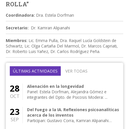
ROLLA”
Coordinadora:
Dra. Estela Dorfman
Secretario:
Dr. Kamran Alipanahi
Miembros:
Lic. Emma Pulla, Dra. Raquel Lucía Goldstein de
Schwartz, Lic. Olga Cartaña Del Marmol, Dr. Marcos Capriati,
Dr. Roberto Luis Yañez, Dr. Carlos Rodríguez Peña.
ÚLTIMAS ACTIVIDADES
VER TODAS
28
Alienación en la longevidad
Panel: Estela Dorfman, Alejandra Gómez e
OCT
integrantes del Dpto. de Psicosis Modera: ...
23
Del Fuego a la IA. Reflexiones psicoanalíticas
acerca de los inventos
SEP
Participan: Gustavo Corra, Kamran Alipanahi
Modera: María de las M. Amado de Zaffor...