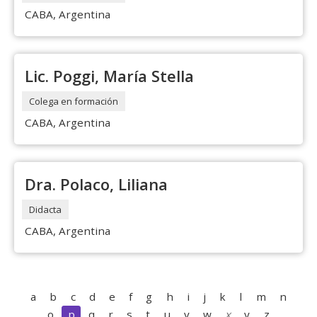
CABA, Argentina
Lic. Poggi, María Stella
Colega en formación
CABA, Argentina
Dra. Polaco, Liliana
Didacta
CABA, Argentina
a
b
c
d
e
f
g
h
i
j
k
l
m
n
o
p
q
r
s
t
u
v
w
x
y
z