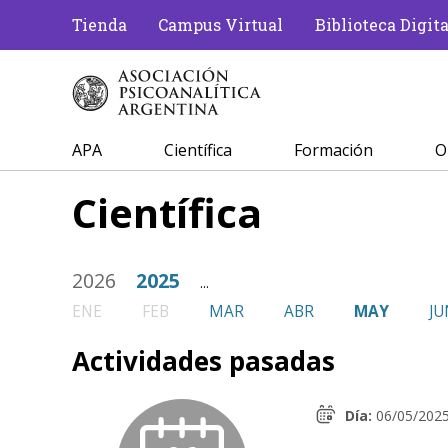
Tienda
Campus Virtual
Biblioteca Digita
APA
Científica
Formación
O
Científica
2026
2025
...
ENE
FEB
MAR
ABR
MAY
JU
Actividades pasadas
Día:
06/05/202