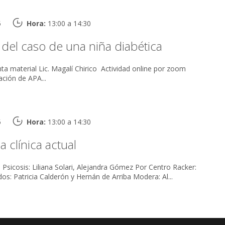
Pinetta
ca Hamra y Mirta Golsdtein
5
Hora:
13:00 a 14:30
munidad
del caso de una niña diabética
ncias en la formación
texto de Damian Schroeder*
ación de APA...
s de debate:
Mónica Hamra y Mirta Goldstein
ámico de la praxis de formación
ecíproca entre lo institucional y la formación de analistas
Frenkel
5
Hora:
13:00 a 14:30
Pinetta
a clínica actual
siva para la población de APA
Alberto Álvarez Invitados: Patricia Calderón y Hernán de Arriba Modera: Al...