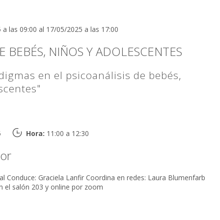
a las 09:00 al 17/05/2025 a las 17:00
E BEBÉS, NIÑOS Y ADOLESCENTES
igmas en el psicoanálisis de bebés,
scentes"
o
 trabajos:
click aquí
tación propuestas: 23:59hs del 15 de marzo de 2025 (hora
5
Hora:
11:00 a 12:30
alores promocionales hasta el 31 de marzo: $ 50.000 / U$D 50.
tor
e abril $ 70.000 / U$D 75.
umenfarb
en el salón 203 y online por zoom