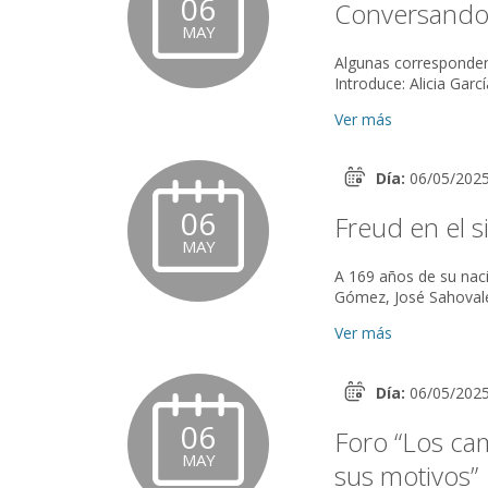
06
Conversando 
MAY
Algunas correspondencias inéditas
Ver más
Día:
06/05/202
06
Freud en el s
MAY
A 169 años de su nacimientoConversato
Ver más
Día:
06/05/202
06
Foro “Los cam
MAY
sus motivos”