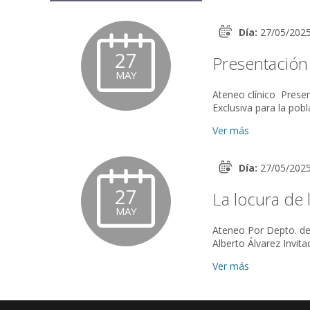
Conduce:
Juan 
Dialogan:
Móni
Día:
27/05/202
Abierto a la co
27
Presentación 
11 hs.
Implica
MAY
A partir del 
Ateneo clínico Presenta material Lic. Magalí Chirico Actividad online por zoom
Exclusiva para la pobl
Presentan eje
Ver más
1. Perfil endog
2. Implicación r
Modera:
Perla 
Día:
27/05/202
Conduce:
Juan 
27
La locura de l
Actividad exclu
MAY
Ateneo Por Depto. de Psicosis: Liliana Solari, Alejandra Gómez Por Centro Racker:
Ver más