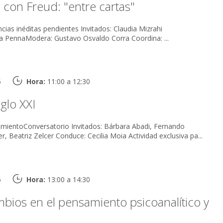
con Freud: "entre cartas"
 pendientes Invitados: Claudia Mizrahi
Introduce: Alicia García PennaModera: Gustavo Osvaldo Corra Coordina: ...
5
Hora:
11:00 a 12:30
iglo XXI
rio Invitados: Bárbara Abadi, Fernando
Gómez, José Sahovaler, Beatriz Zelcer Conduce: Cecilia Moia Actividad exclusiva pa...
5
Hora:
13:00 a 14:30
bios en el pensamiento psicoanalítico y