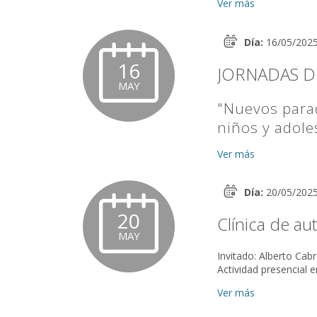
Ver más
Día:
16/05/2025 
16
JORNADAS D
MAY
"Nuevos parad
niños y adole
Ver más
16 y 17 de may
Links para subir
Deadline presen
Día:
20/05/202
Argentina).
20
Inscripción a v
Clínica de au
A partir del 1 d
MAY
Invitado: Alberto Cabral Conduce: Graciela Lanfir Coordina en redes: Laura Bl
Actividad presencial 
Ver más