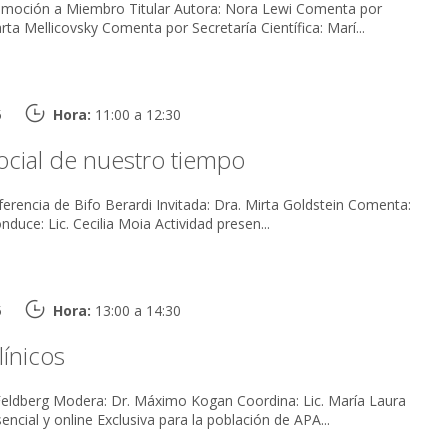
mbro Titular Autora: Nora Lewi Comenta por
Comité de lectura: Marta Mellicovsky Comenta por Secretaría Científica: Marí...
5
Hora:
11:00 a 12:30
ocial de nuestro tiempo
rardi Invitada: Dra. Mirta Goldstein Comenta:
Dr. Marcelo Toyos Conduce: Lic. Cecilia Moia Actividad presen...
5
Hora:
13:00 a 14:30
ínicos
rdina: Lic. María Laura
Castelo Actividad presencial y online Exclusiva para la población de APA...