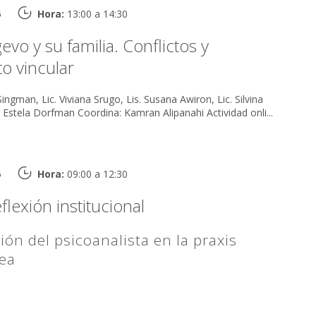
5
Hora:
13:00 a 14:30
evo y su familia. Conflictos y
to vincular
 Singman, Lic. Viviana Srugo, Lis. Susana Awiron, Lic. Silvina
Buchsbaum Conduce: Estela Dorfman Coordina: Kamran Alipanahi Actividad onli...
5
Hora:
09:00 a 12:30
flexión institucional
ión del psicoanalista en la praxis
ea
án Schroeder (APU)
ainstein