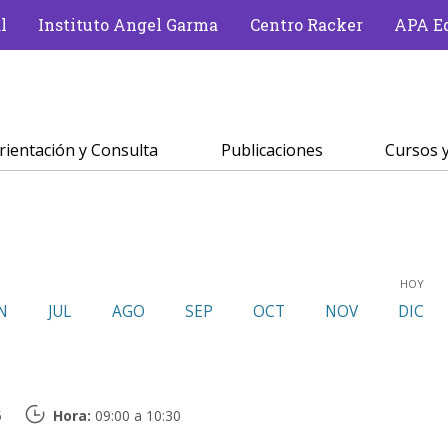
l
Instituto Angel Garma
Centro Racker
APA Ed
rientación y Consulta
Publicaciones
Cursos y
HOY
N
JUL
AGO
SEP
OCT
NOV
DIC
5
Hora:
09:00 a 10:30