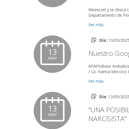
Winnicott y la clínica
Departamento de Psicos
Ver más
Día:
13/05/202
13
Nuestro Goog
MAY
APAPsiBase Invitados: Diego Baracat / Bibil. Malú Durrieu / Dr. Marco Aurelio Andrade
Ver más
Día:
13/05/202
13
“UNA POSIBI
MAY
NARCISISTA"