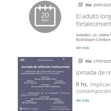
Día:
20/05/202
20
El adulto long
MAY
fortalecimien
Invitados: Lic. Liliana
Ver más
Día:
27/05/202
Jornada de re
9 hs.
Implicac
contemporán
Ver más
Presenta:
Dami
Modera:
Abel F