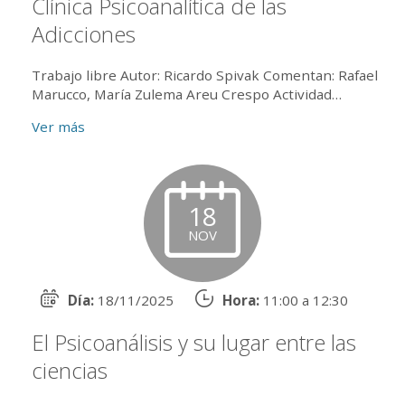
Clínica Psicoanalítica de las
Adicciones
Trabajo libre Autor: Ricardo Spivak Comentan: Rafael
Marucco, María Zulema Areu Crespo Actividad
exclusiva para la población de APA Presencial en el
Ver más
salón 30...
18
NOV
Día:
18/11/2025
Hora:
11:00 a 12:30
El Psicoanálisis y su lugar entre las
ciencias