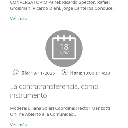
CONVERSATORIO Panel: Ricardo Spector, Rafael
Groisman, Ricardo Diehl, Jorge Canteros Conduce:
Marcelo Toyos Actividad presencial en el salón 203 y
Ver más
online por zoom...
18
NOV
Día:
18/11/2025
Hora:
13:00 a 14:30
La contratransferencia, como
instrumento
Modera: Liliana Solari Coordina: Héctor Manzotti
Online Abierto a la Comunidad...
Ver más