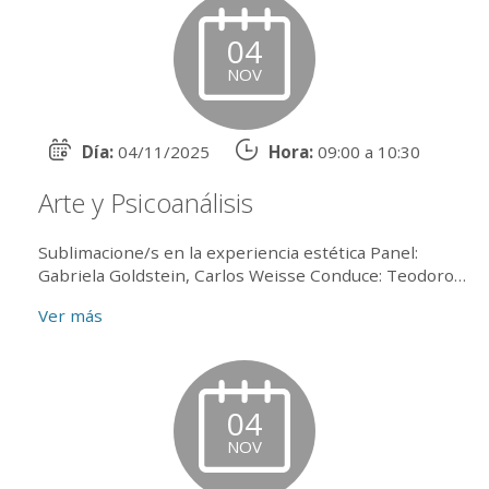
04
NOV
Día:
04/11/2025
Hora:
09:00 a 10:30
Arte y Psicoanálisis
Sublimacione/s en la experiencia estética Panel:
Gabriela Goldstein, Carlos Weisse Conduce: Teodoro
Devoto Coordina: Beatriz Strugo Actividad presencial
Ver más
en e...
04
NOV