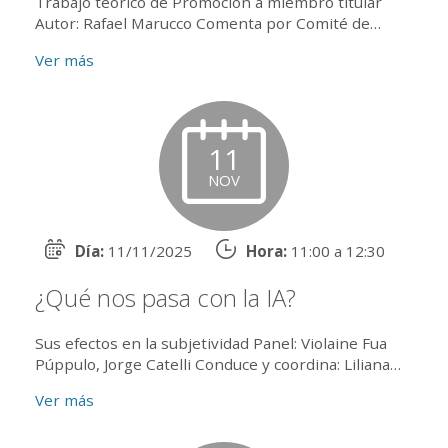
Trabajo teórico de Promoción a miembro titular
Autor: Rafael Marucco Comenta por Comité de
lectura: Francisco Guerrini Comenta por Secretaría
Ver más
Científica: Marc...
11
NOV
Día:
11/11/2025
Hora:
11:00 a 12:30
¿Qué nos pasa con la IA?
Sus efectos en la subjetividad Panel: Violaine Fua
Púppulo, Jorge Catelli Conduce y coordina: Liliana
Pérez Presencial en el salón 203 y online por Zoom
Ver más
Abi...