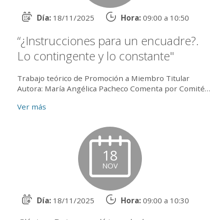
Día:
18/11/2025
Hora:
09:00 a 10:50
“¿Instrucciones para un encuadre?.
Lo contingente y lo constante"
Trabajo teórico de Promoción a Miembro Titular
Autora: María Angélica Pacheco Comenta por Comité
de lectura: Marta Mellicovsky Comenta por Secretaría
Ver más
Científica: J...
18
NOV
Día:
18/11/2025
Hora:
09:00 a 10:30