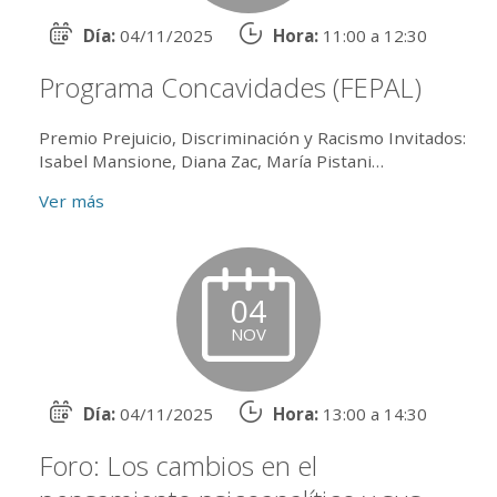
Día:
04/11/2025
Hora:
11:00 a 12:30
Programa Concavidades (FEPAL)
Premio Prejuicio, Discriminación y Racismo Invitados:
Isabel Mansione, Diana Zac, María Pistani
Conduce: Mabel Camberes Actividad presencial en el
Ver más
salón 203 y...
04
NOV
Día:
04/11/2025
Hora:
13:00 a 14:30
Foro: Los cambios en el