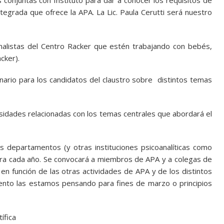
 conjuntas con Instituto para dar a conocer los requisitos de
tegrada que ofrece la APA. La Lic. Paula Cerutti será nuestro
alistas del Centro Racker que estén trabajando con bebés,
cker).
rio para los candidatos del claustro sobre distintos temas
rsidades relacionadas con los temas centrales que abordará el
 departamentos (y otras instituciones psicoanalíticas como
ra cada año. Se convocará a miembros de APA y a colegas de
á en función de las otras actividades de APA y de los distintos
nto las estamos pensando para fines de marzo o principios
ífica