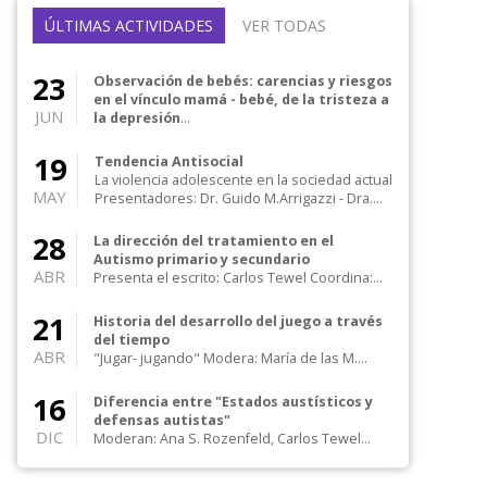
ÚLTIMAS ACTIVIDADES
VER TODAS
23
Observación de bebés: carencias y riesgos
en el vínculo mamá - bebé, de la tristeza a
JUN
la depresión
Presenta: Josefina Saiz de Finzi Moderan:
María Josefina Saiz de Finzi / María Luc...
19
Tendencia Antisocial
La violencia adolescente en la sociedad actual
MAY
Presentadores: Dr. Guido M.Arrigazzi - Dra....
28
La dirección del tratamiento en el
Autismo primario y secundario
ABR
Presenta el escrito: Carlos Tewel Coordina:
Ana Rozenfeld Integran el foro: Carlos Tewe...
21
Historia del desarrollo del juego a través
del tiempo
ABR
"Jugar- jugando" Modera: María de las M.
Amado de Zaffore Presenta: Clara Bense...
16
Diferencia entre "Estados austísticos y
defensas autistas"
DIC
Moderan: Ana S. Rozenfeld, Carlos Tewel
Presencial en el salón 203 y online por zoom
P...