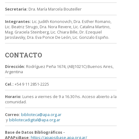
Secretaria:
Dra. María Marcela Bouteiller
Integrantes:
Lic. Judith Kononovich, Dra. Esther Romano,
Lic. Beatriz Strugo, Dra. Nora Revere, Lic. Catalina Martino,
Mag. Graciela Steinberg, Lic. Chiara Bille, Dr. Ezequiel
Jaroslavsky, Dra. Eva Ponce De León, Lic. Gonzalo Espiño.
CONTACTO
Dirección:
Rodríguez Peña 1674, (ABJ1021C) Buenos Aires,
Argentina
Cel.:
+54 9 11 2851-2225
Horario:
Lunes a viernes de 9 a 16.30 hs. Acceso abierto a la
comunidad.
Correo:
biblioteca@apa.org.ar
y
bibliotecadigital@apa.org.ar
Base de Datos Bibliográficos -
APAPsiBase:
https://apapsibase.apa.org.ar/