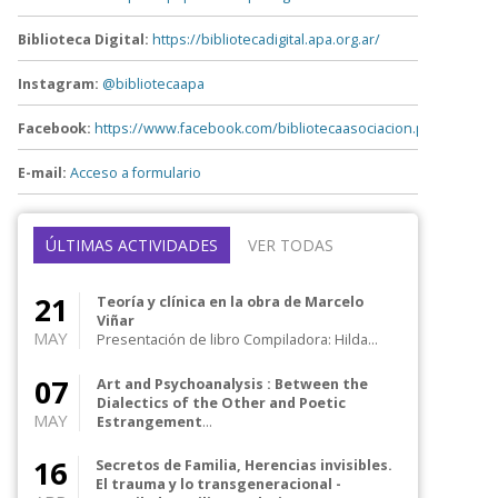
Biblioteca Digital:
https://bibliotecadigital.apa.org.ar/
Instagram:
@bibliotecaapa
Facebook:
https://www.facebook.com/bibliotecaasociacion.psicoanaliti
E-mail:
Acceso a formulario
ÚLTIMAS ACTIVIDADES
VER TODAS
21
Teoría y clínica en la obra de Marcelo
Viñar
MAY
Presentación de libro Compiladora: Hilda
Catz Comentadores: Mirta Goldstein, J...
07
Art and Psychoanalysis : Between the
Dialectics of the Other and Poetic
MAY
Estrangement
Presentación de libro Autora: Gabriela
Goldstein Comentan: Adolfo Benjamín, Carlos
16
Secretos de Familia, Herencias invisibles.
W...
El trauma y lo transgeneracional -