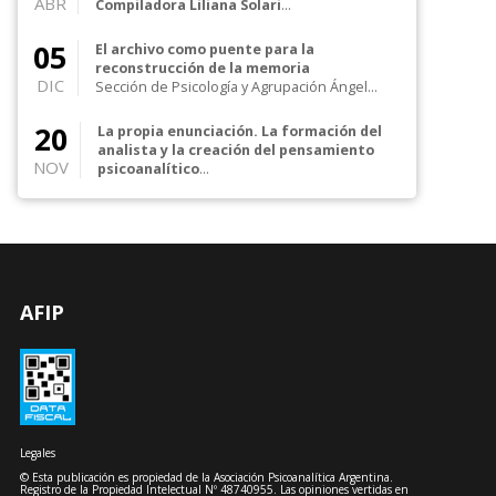
ABR
Compiladora Liliana Solari
Presentación de libro Conduce: Nora Revere
Coordina: Esther Romano Compilador...
05
El archivo como puente para la
reconstrucción de la memoria
DIC
Sección de Psicología y Agrupación Ángel
Garma en colaboración con la Asociación
Psicoanalítica A...
20
La propia enunciación. La formación del
analista y la creación del pensamiento
NOV
psicoanalítico
Presentación de libro Autora: Mónica Hamra
Comentan: Mirta Goldstein, Andrés R...
AFIP
Legales
© Esta publicación es propiedad de la Asociación Psicoanalítica Argentina.
Registro de la Propiedad Intelectual Nº 48740955. Las opiniones vertidas en