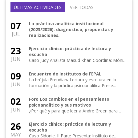
ÚLTIMAS ACTIVIDADES
VER TODAS
07
La práctica analítica institucional
(2023/2026): diagnóstico, propuestas y
JUL
realizaciones
Claustro Ampliado Presenta: Dra. Mónica Hamra
Coordinan: Dra. Noemí Cohen Levis y Dra. María
23
Ejercicio clínico: práctica de lectura y
P...
escucha
JUN
Caso Judy Analista Masud Khan Coordina: Mónica
E. Hamra Online Abierta a la Comunidad...
09
Encuentro de Institutos de FEPAL
La brújula FreudianaLectura y escritura en la
JUN
formación y la práctica psicoanalítica Prese...
02
Foro Los cambios en el pensamiento
psicoanalitico y sus motivos
JUN
¿Por qué y para que leer a Andre Green para
comprender la clínica actual? Ideas principales
Inv...
26
Ejercicio clínico: práctica de lectura y
escucha
MAY
Caso Sidonie. II Parte Presenta: Instituto de