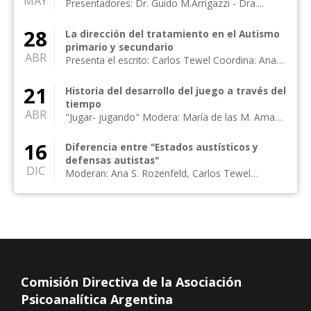
MAY
Presentadores: Dr. Guido M.Arrigazzi - Dra....
28
La dirección del tratamiento en el Autismo
primario y secundario
ABR
Presenta el escrito: Carlos Tewel Coordina: Ana
Rozenfeld Integran el foro: Carlos Tewe...
21
Historia del desarrollo del juego a través del
tiempo
ABR
"Jugar- jugando" Modera: María de las M. Amado
de Zaffore Presenta: Clara Bense...
16
Diferencia entre "Estados austísticos y
defensas autistas"
DIC
Moderan: Ana S. Rozenfeld, Carlos Tewel
Presencial en el salón 203 y online por zoom P...
Comisión Directiva de la Asociación
Psicoanalítica Argentina