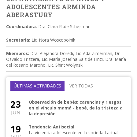
ADOLESCENTES ARMINDA
ABERASTURY
Coordinadora:
Dra. Clara R .de Schejtman
Secretaria:
Lic. Nora Woscoboinik
Miembros:
Dra. Alejandra Doretti, Lic. Ada Zimerman, Dr.
Osvaldo Frizzera, Lic. María Josefina Saiz de Finzi, Dra. María
del Rosario Maroño, Lic. Shirit Wolynski
ÚLTIMAS ACTIVIDADES
VER TODAS
23
Observación de bebés: carencias y riesgos
en el vínculo mamá - bebé, de la tristeza a
JUN
la depresión
Presenta: Josefina Saiz de Finzi Moderan: María
Josefina Saiz de Finzi / María Luc...
19
Tendencia Antisocial
La violencia adolescente en la sociedad actual