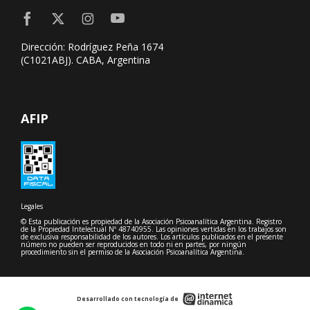
Dirección: Rodríguez Peña 1674
(C1021ABJ). CABA, Argentina
AFIP
Legales
© Esta publicación es propiedad de la Asociación Psicoanalítica Argentina. Registro
de la Propiedad Intelectual Nº 48740955. Las opiniones vertidas en los trabajos son
de exclusiva responsabilidad de los autores. Los artículos publicados en el presente
número no pueden ser reproducidos en todo ni en partes, por ningún
procedimiento sin el permiso de la Asociación Psicoanalítica Argentina.