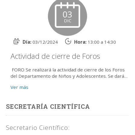
03
DIC
Día:
03/12/2024
Hora:
13:00 a 14:30
Actividad de cierre de Foros
FORO Se realizará la actividad de cierre de los Foros
del Departamento de Niños y Adolescentes. Se dará
un intercambio a partir de las producciones de todos
Ver más
lo...
SECRETARÍA CIENTÍFICA
Secretario Científico: