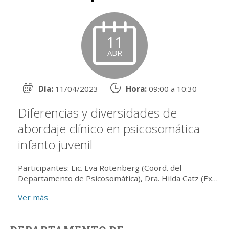
11
ABR
Día:
11/04/2023
Hora:
09:00 a 10:30
Diferencias y diversidades de
abordaje clínico en psicosomática
infanto juvenil
Participantes: Lic. Eva Rotenberg (Coord. del
Departamento de Psicosomática), Dra. Hilda Catz (Ex-
Coord. del Departamento de Niños y Adolescentes de
Ver más
la AP...