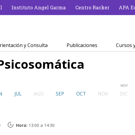
l
Instituto Angel Garma
Centro Racker
APA Ed
rientación y Consulta
Publicaciones
Cursos y
Psicosomática
HOY
N
JUL
AGO
SEP
OCT
NOV
DIC
3
Hora:
13:00 a 14:30