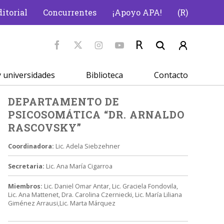
itorial
Concurrentes
¡Apoyo APA!
(R)
 universidades
Biblioteca
Contacto
DEPARTAMENTO DE
PSICOSOMÁTICA “DR. ARNALDO
RASCOVSKY”
Coordinadora:
Lic. Adela Siebzehner
Secretaria:
Lic. Ana María Cigarroa
Miembros:
Lic. Daniel Omar Antar, Lic. Graciela Fondovila,
Lic. Ana Mattenet, Dra. Carolina Czerniecki, Lic. María Liliana
Giménez Arrausi,Lic. Marta Márquez