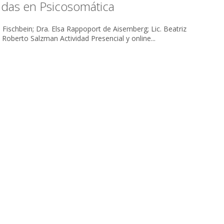
adas en Psicosomática
é Fischbein; Dra. Elsa Rappoport de Aisemberg; Lic. Beatriz
Mónaco Conduce: Dr. Roberto Salzman Actividad Presencial y online...