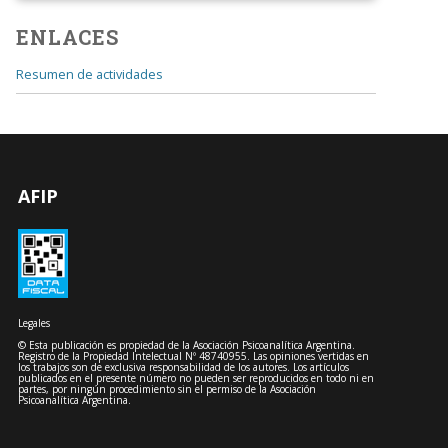
ENLACES
Resumen de actividades
AFIP
Legales
© Esta publicación es propiedad de la Asociación Psicoanalítica Argentina.
Registro de la Propiedad Intelectual Nº 48740955. Las opiniones vertidas en
los trabajos son de exclusiva responsabilidad de los autores. Los artículos
publicados en el presente número no pueden ser reproducidos en todo ni en
partes, por ningún procedimiento sin el permiso de la Asociación
Psicoanalítica Argentina.