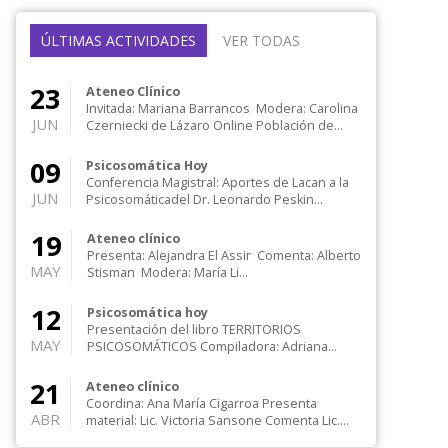
ÚLTIMAS ACTIVIDADES
VER TODAS
23
Ateneo Clínico
Invitada: Mariana Barrancos Modera: Carolina
JUN
Czerniecki de Lázaro Online Población de...
09
Psicosomática Hoy
Conferencia Magistral: Aportes de Lacan a la
JUN
Psicosomáticadel Dr. Leonardo Peskin
Modera: Mart...
19
Ateneo clínico
Presenta: Alejandra El Assir Comenta: Alberto
MAY
Stisman Modera: María Li...
12
Psicosomática hoy
Presentación del libro TERRITORIOS
MAY
PSICOSOMÁTICOS Compiladora: Adriana
Meluk Orozco Presenta:...
21
Ateneo clínico
Coordina: Ana María Cigarroa Presenta
ABR
material: Lic. Victoria Sansone Comenta Lic.
Isabel Ec...