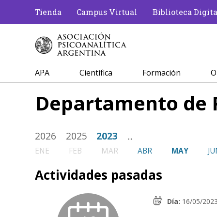
Tienda
Campus Virtual
Biblioteca Digita
APA
Científica
Formación
O
Departamento de 
2026
2025
2023
...
ENE
FEB
MAR
ABR
MAY
JU
Actividades pasadas
Día:
16/05/202