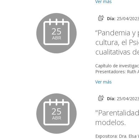
Ver más
Día:
25/04/202
25
“Pandemia y p
ABR
cultura, el Ps
cualitativas d
Capítulo de investig
Presentadores: Ruth Ax
Ver más
Día:
25/04/202
25
"Parentalidad
ABR
modelos.
Expositora: Dra. Elsa Wolfberg Comentadores: Dto. Famili