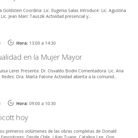
 Salas Introduce: Lic. Agustina
Fernández Entrevista: Lic. Jean Marc Tauszik Actividad presencial y...
3
Hora:
13:00 a 14:30
ualidad en la Mujer Mayor
Bodni Comentadora: Lic. Ana
María Terán Coordina Redes: Dra. Marta Fatone Actividad abierta a la comunid...
3
Hora:
09:00 a 10:30
icott hoy
dos primeros volúmenes de las obras completas de Donald
Winnicott en español. Expositores: Desde Chile, Lilian Tuane, Catalina Lee, Gon...