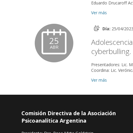
Ver más
Día:
25/04/202
25
Adolescencias
ABR
cyberbulling.
Presentadores: Lic. M
Coordina: Lic. Verónica Widder Actividad abierta a la co
zoom...
Ver más
Comisión Directiva de la Asociación
Psicoanalítica Argentina