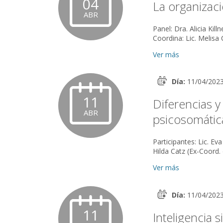
04
La organizació
ABR
Panel: Dra. Alicia Killner, Dr. Hugo Lerner. C
Ver más
Día:
11/04/202
11
Diferencias y
ABR
psicosomática
Participantes: Lic. E
Hilda Catz (Ex-Coord.
Ver más
Día:
11/04/202
11
Inteligencia 