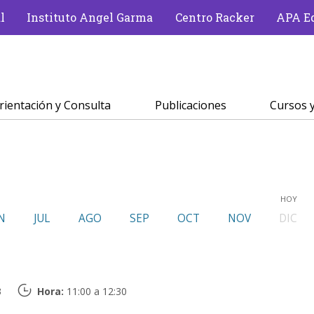
l
Instituto Angel Garma
Centro Racker
APA Ed
rientación y Consulta
Publicaciones
Cursos y
HOY
N
JUL
AGO
SEP
OCT
NOV
DIC
3
Hora:
11:00 a 12:30