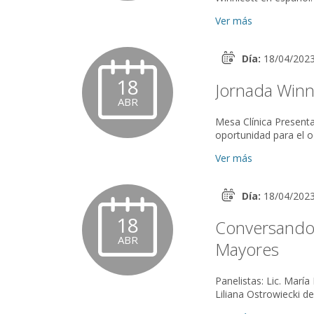
Ver más
Día:
18/04/202
18
Jornada Winn
ABR
Mesa Clínica Presenta: Lic. Lilian Tuane "Caso Luisa: transferencia delusional una
Ver más
Día:
18/04/202
18
Conversando s
ABR
Mayores
Panelistas: Lic. María Luisa Le