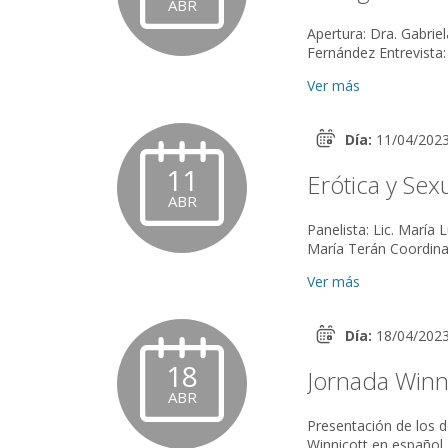
ABR
Apertura: Dra. Gabriela Goldstein Coordina: Lic. Eugenia
Ver más
Día:
11/04/202
11
Erótica y Sex
ABR
Panelista: Lic. María Luisa Lerer Presenta: Dr. Osvaldo 
Ver más
Día:
18/04/202
18
Jornada Winn
ABR
Presentación de los 