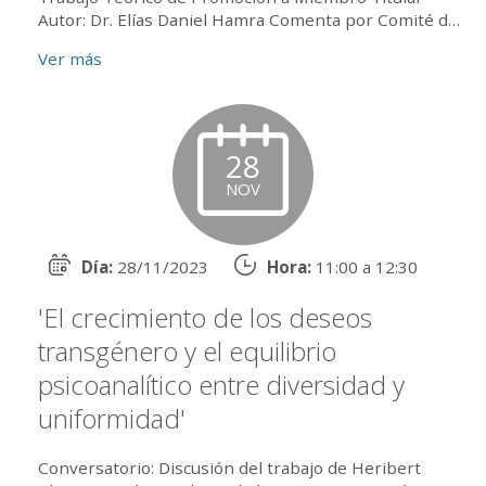
Autor: Dr. Elías Daniel Hamra Comenta por Comité de
lectura: Dra. María Ester Hodari Comenta por
Ver más
Secretarí...
28
NOV
Día:
28/11/2023
Hora:
11:00 a 12:30
'El crecimiento de los deseos
transgénero y el equilibrio
psicoanalítico entre diversidad y
uniformidad'
Conversatorio: Discusión del trabajo de Heribert