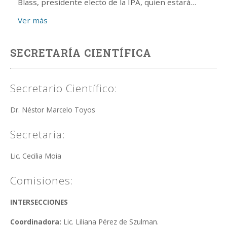
Blass, presidente electo de la IPA, quien estará
presente.Publicado en la revista Caliban, 21-1, 2023.
Ver más
Palabras de...
SECRETARÍA CIENTÍFICA
Secretario Científico:
Dr. Néstor Marcelo Toyos
Secretaria:
Lic. Cecilia Moia
Comisiones:
INTERSECCIONES
Coordinadora:
Lic. Liliana Pérez de Szulman.