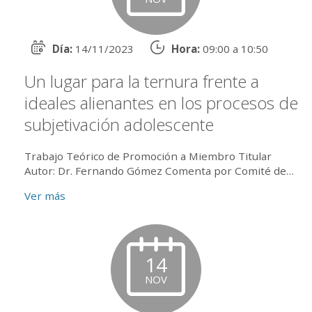
Día:
14/11/2023
Hora:
09:00 a 10:50
Un lugar para la ternura frente a
ideales alienantes en los procesos de
subjetivación adolescente
Trabajo Teórico de Promoción a Miembro Titular
Autor: Dr. Fernando Gómez Comenta por Comité de
lectura: Dra. Mirta Noemí Cohen Comenta por
Ver más
Secretaría Científica: D...
14
NOV