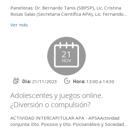
Panelistas: Dr. Bernardo Tanis (SBPSP), Lic. Cristina
Rosas Salas (Secretaria Científica APA), Lic. Fernando
Urribarri (Director Espacio André Green) Coo...
Ver más
21
NOV
Día:
21/11/2023
Hora:
13:00 a 14:30
Adolescentes y juegos online.
¿Diversión o compulsión?
ACTIVIDAD INTERCAPITULAR APA - APSAActividad
conjunta: Dto. Psicosis y Dto. Psicoanálisis y Sociedad
Participan: Cecilia García (APSA), Alberto Álvare...